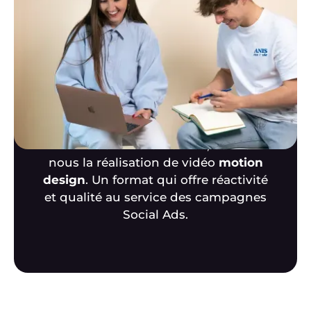
vidéo
Les équipes de l’agence proposent un
service de conception et de
création
en vidéo
avec une spécialisation en
création de
vidéo Motion Design
.
Comme pour Appart City, Les Petits
Bidons ou encore Hei Poa, confiez-
nous la réalisation de vidéo
motion
design
. Un format qui offre réactivité
et qualité au service des campagnes
Social Ads.