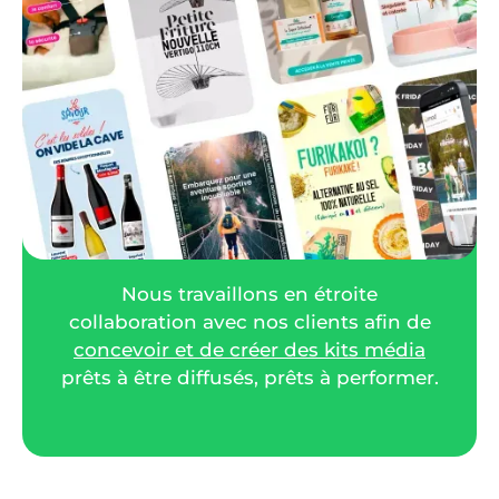
Création de contenus par le
studio
Créations des visuels et vidéos
publicitaires selon la stratégie de
diffusion mise en place et la stratégie
d'audience paramétrée sur vos
campagnes SEA et SMA. Nous
respectons votre direction artistique et
votre charte graphique.
Nous travaillons en étroite
collaboration avec nos clients afin de
concevoir et de créer des kits média
prêts à être diffusés, prêts à performer.