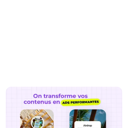
Suivi des performances
Nos
designers graphiques
sont formés
aux outils publicitaires afin de bien