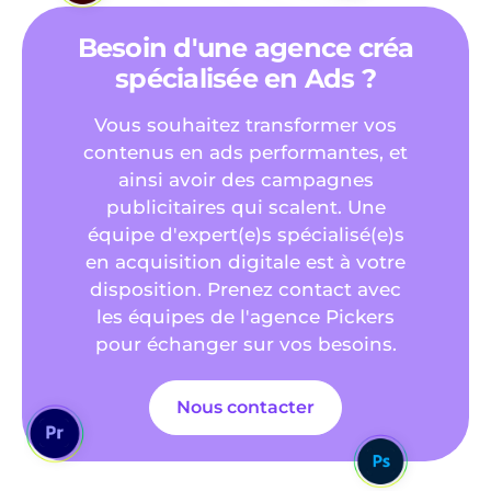
Besoin d'une agence créa
spécialisée en Ads ?
Vous souhaitez transformer vos
contenus en ads performantes, et
ainsi avoir des campagnes
publicitaires qui scalent. Une
équipe d'expert(e)s spécialisé(e)s
en acquisition digitale est à votre
disposition. Prenez contact avec
les équipes de l'agence Pickers
pour échanger sur vos besoins.
Nous contacter