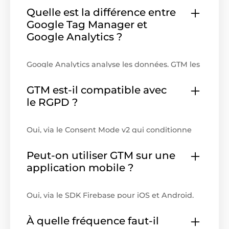
Quelle est la différence entre
Google Tag Manager et
Google Analytics ?
Google Analytics analyse les données. GTM les
transmet. Les deux sont complémentaires
mais remplissent des fonctions distinctes.
GTM est-il compatible avec
le RGPD ?
Oui, via le Consent Mode v2 qui conditionne
chaque balise au consentement de
l'utilisateur. GTM supporte également le
Peut-on utiliser GTM sur une
Server Side Tagging pour contourner les
application mobile ?
adblockers et renforcer la qualité des
données.
Oui, via le SDK Firebase pour iOS et Android.
La logique reste identique (balises,
déclencheurs, variables) mais
À quelle fréquence faut-il
l'implémentation technique diffère d'un site