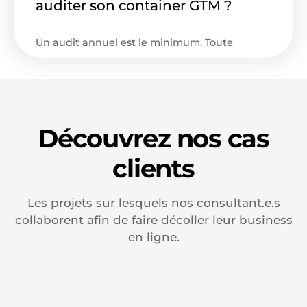
auditer son container GTM ?
web.
Un audit annuel est le minimum. Toute
refonte, migration ou nouvelle campagne
justifie une vérification complète.
Découvrez nos cas
clients
Les projets sur lesquels nos consultant.e.s
collaborent afin de faire décoller leur business
en ligne.