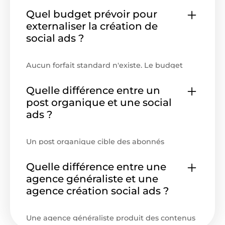
retargeting, YouTube sur les cycles de vente
Quel budget prévoir pour
longs. Le choix dépend du coût par lead
externaliser la création de
acceptable et de la maturité de l'audience.
social ads ?
Aucun forfait standard n'existe. Le budget
dépend du nombre de formats, des
plateformes ciblées et de la fréquence
Quelle différence entre un
d'itération. Le volume est défini en amont
post organique et une social
selon la stratégie de diffusion.
ads ?
Un post organique cible des abonnés
existants sans objectif de conversion. Une
social ads est construite pour une audience
Quelle différence entre une
segmentée et mesurée sur des indicateurs
agence généraliste et une
précis — CTR, CPL, ROAS.
agence création social ads ?
Le CPL (coût par lead) mesure le budget
dépensé pour générer un contact qualifié.
C'est l'indicateur de référence pour évaluer la
Une agence généraliste produit des contenus