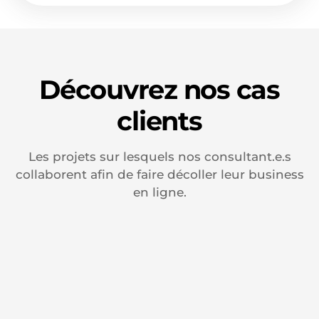
rentabilité d'une campagne social ads en B2B.
tous supports. Une agence création social ads
conçoit exclusivement pour la performance
publicitaire sur les plateformes sociales.
Découvrez nos cas
clients
Les projets sur lesquels nos consultant.e.s
collaborent afin de faire décoller leur business
en ligne.