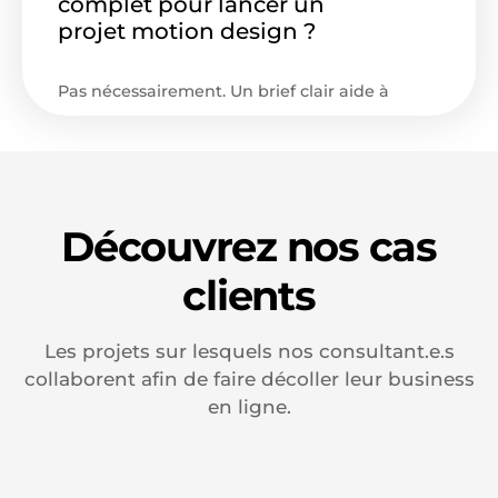
complet pour lancer un
tout en conservant une direction artistique
projet motion design ?
humaine.
Pas nécessairement. Un brief clair aide à
cadrer le projet, mais Pickers peut aussi vous
accompagner pour définir le message, l’angle
créatif, les formats et les éléments visuels à
produire.
Découvrez nos cas
clients
Les projets sur lesquels nos consultant.e.s
collaborent afin de faire décoller leur business
en ligne.