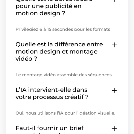
pour une publicité en
motion design ?
Privilégiez 6 à 15 secondes pour les formats
Social Ads, notamment Stories, Reels, TikTok
ou placements Meta. Les vidéos explicatives
Quelle est la différence entre
sur site peuvent durer jusqu’à 60 secondes.
motion design et montage
vidéo ?
Le montage vidéo assemble des séquences
filmées, tandis que le motion design anime
des éléments graphiques : textes,
L’IA intervient-elle dans
pictogrammes, formes, interfaces, produits ou
votre processus créatif ?
éléments de marque. Les deux approches
peuvent être combinées dans une même
publicité.
Oui, nous utilisons l’IA pour l’idéation visuelle,
certaines optimisations techniques et
l’adaptation de formats. Elle permet
Faut-il fournir un brief
d’accélérer certaines étapes de production