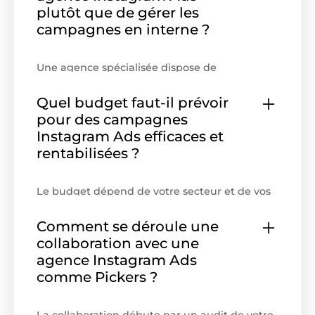
plutôt que de gérer les
campagnes en interne ?
Une agence spécialisée dispose de
l’expérience et des outils nécessaires pour
structurer, tester et optimiser les campagnes
Quel budget faut-il prévoir
Instagram Ads de manière continue. Elle
pour des campagnes
maîtrise les mécaniques Meta, les formats
Instagram Ads efficaces et
publicitaires, les audiences et les signaux de
rentabilisées ?
performance, ce qui permet d’améliorer plus
rapidement le coût par résultat et la
rentabilité des investissements.
Le budget dépend de votre secteur et de vos
objectifs, mais une phase de test initiale est
généralement nécessaire pour identifier les
Comment se déroule une
audiences et les créations les plus
collaboration avec une
performantes. L’agence vous accompagne
agence Instagram Ads
pour déterminer une enveloppe cohérente,
comme Pickers ?
capable de générer des résultats exploitables,
puis de faire évoluer progressivement les
campagnes rentables (scaler).
La collaboration débute par un audit de votre