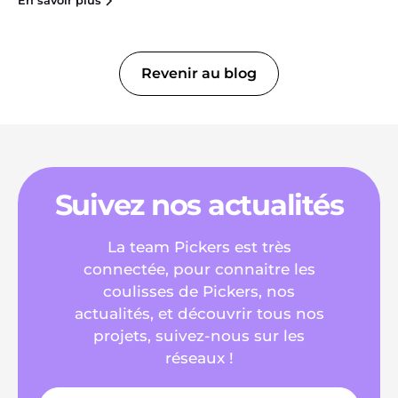
En savoir plus
Revenir au blog
Suivez nos actualités
La team Pickers est très
connectée, pour connaitre les
coulisses de Pickers, nos
actualités, et découvrir tous nos
projets, suivez-nous sur les
réseaux !