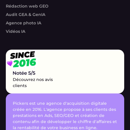
Rédaction web GEO
Audit GEA & GenIA
Agence photo IA
Vidéos IA
Découvrez nos avis
clients
Pickers est une agence d'acquisition digitale
créée en 2016. L'agence propose à ses clients des
prestations en Ads, SEO/GEO et création de
contenu afin de développer le chiffre d'affaires et
la rentabilité de votre business en ligne.