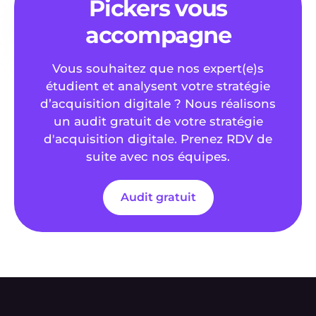
Pickers vous
accompagne
Vous souhaitez que nos expert(e)s
étudient et analysent votre stratégie
d’acquisition digitale ? Nous réalisons
un audit gratuit de votre stratégie
d'acquisition digitale. Prenez RDV de
suite avec nos équipes.
Audit gratuit