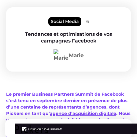
Social Media
6
Tendances et optimisations de vos
campagnes Facebook
Marie
Le premier Business Partners Summit de Facebook
s’est tenu en septembre dernier en présence de plus
d’une centaine de représentants d’agences, dont
Pickers en tant qu’
agence d’acquisition digitale
. Nous
vous partageons en exclusivité les grandes lignes de
cette conférence inédite.
contact@agence-pickers.fr