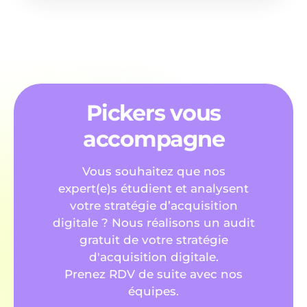
Pickers vous
accompagne
Vous souhaitez que nos
expert(e)s étudient et analysent
votre stratégie d’acquisition
digitale ? Nous réalisons un audit
gratuit de votre stratégie
d'acquisition digitale.
Prenez RDV de suite avec nos
équipes.