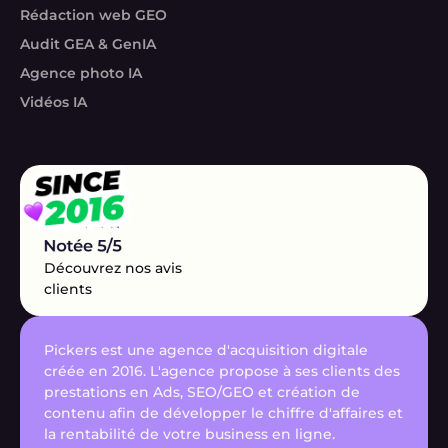
Rédaction web GEO
Audit GEA & GenIA
Agence photo IA
Vidéos IA
Découvrez nos avis
clients
Pickers est une agence d'acquisition digitale
créée en 2016. L'agence propose à ses clients des
prestations en Ads, SEO/GEO et création de
contenu afin de développer le chiffre d'affaires et
la rentabilité de votre business en ligne.