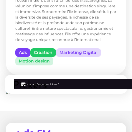
l’océan Indien, dans l’archipel des Mascareignes, La
Réunion s’impose comme une destination singulière
et immersive. Surnommée l’île intense, elle séduit par
la diversité de ses paysages, la richesse de sa
biodiversité et la profondeur de son patrimoine
culturel. Entre nature spectaculaire, gastronomie et
métissage des influences, l’île offre une expérience
de voyage unique, reconnue à l’international.
Ads
Création
Marketing Digital
Motion design
contact@agence-pickers.fr