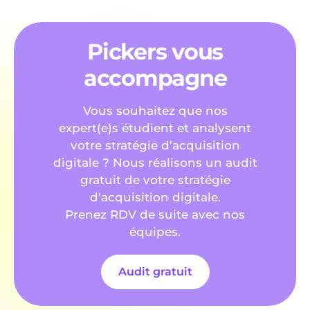
Pickers vous
accompagne
Vous souhaitez que nos
expert(e)s étudient et analysent
votre stratégie d’acquisition
digitale ? Nous réalisons un audit
gratuit de votre stratégie
d'acquisition digitale.
Prenez RDV de suite avec nos
équipes.
Audit gratuit