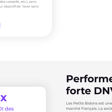
s vaisselle, etc.), sans
r objectif de "laver sans
Performe
forte D
3x
Les Petits Bidons est u
I des
marché Français. La soci