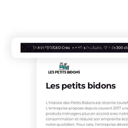
Qui sommes nous
🚀 Ads SEO/GEO Créa
⭐ + 90 avis clients
💡 + de 300 c
Les petits bidons
Lessive clean et écologique
L'histoire des Petits Bidons est récente toutefo
L'entreprise propose depuis courant 2017 une
produits ménagers plus en accord avec notr
consommation et réduire son empreinte éco
notre quotidien. Pour cela, l'entreprise dév