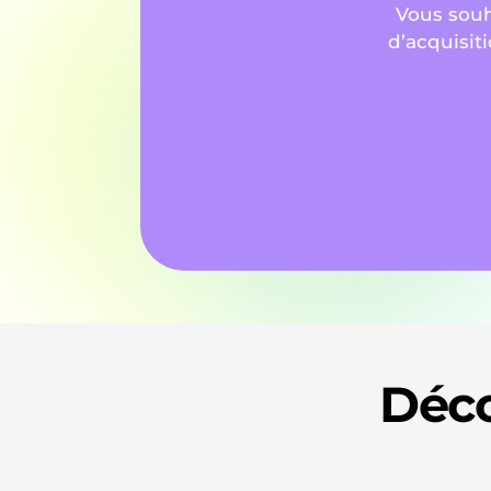
Vous souh
d’acquisiti
Déco