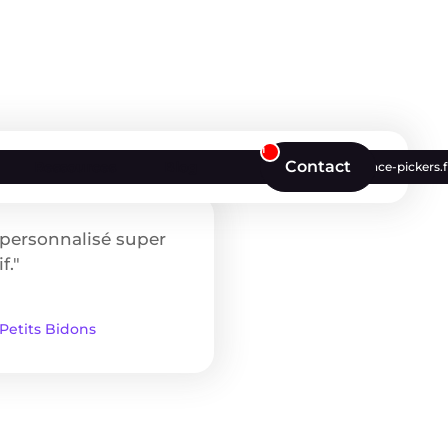
1
Contact
Ressources
Blog
contact@agence-pickers.f
ersonnalisé super
f."
Petits Bidons