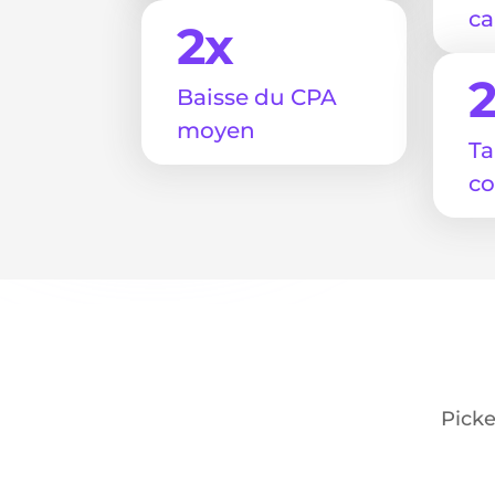
c
2x
Baisse du CPA
moyen
Ta
co
Picke