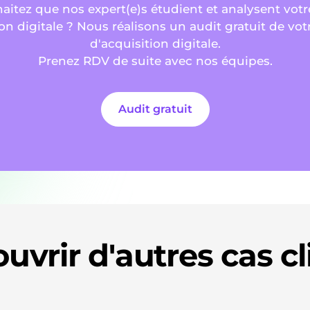
aitez que nos expert(e)s étudient et analysent votre
on digitale ? Nous réalisons un audit gratuit de vot
d'acquisition digitale.
Prenez RDV de suite avec nos équipes.
Audit gratuit
uvrir d'autres cas cl