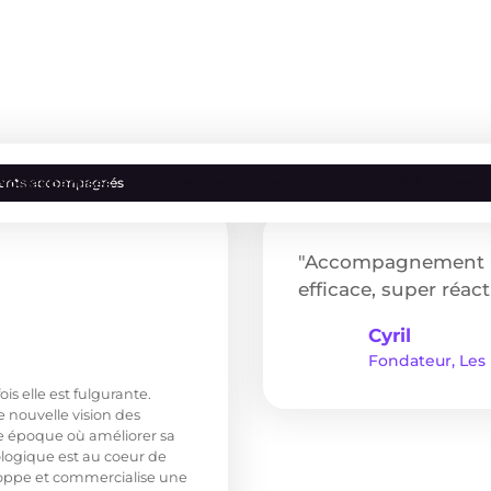
Nos expertises
Nos secteurs
Nos références
lients accompagnés
"Accompagnement p
efficace, super réacti
Cyril
Fondateur, Les 
is elle est fulgurante.
 nouvelle vision des
e époque où améliorer sa
logique est au coeur de
eloppe et commercialise une