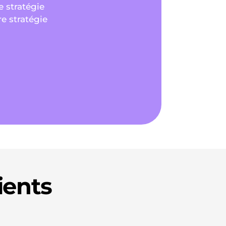
 stratégie
re stratégie
ients