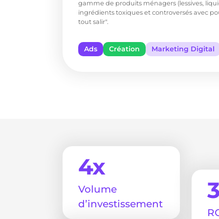
gamme de produits ménagers (lessives, liquide
ingrédients toxiques et controversés avec pou
tout salir".
Ads
Création
Marketing Digital
4x
Volume
d’investissement
RO