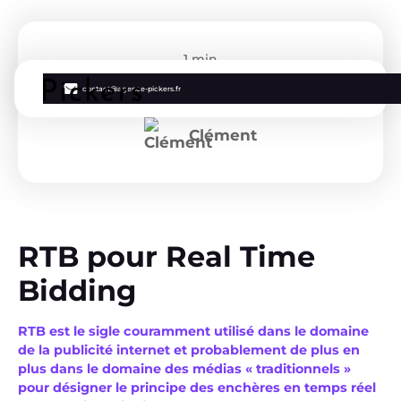
1 min
contact@agence-pickers.fr
Définition du terme "RTB"
Clément
RTB pour Real Time
Bidding
RTB est le sigle couramment utilisé dans le domaine
de la publicité internet et probablement de plus en
plus dans le domaine des médias « traditionnels »
pour désigner le principe des enchères en temps réel