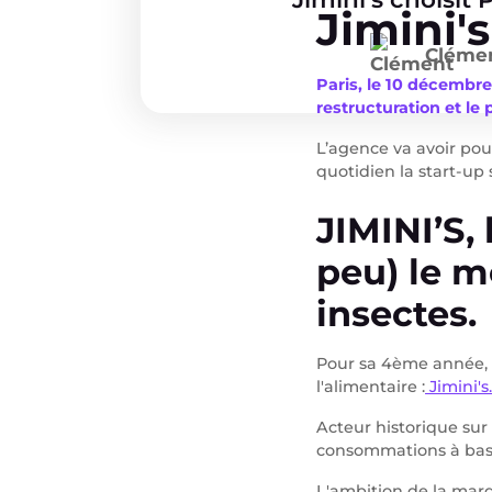
Jimini'
Cléme
Paris, le 10 décembr
restructuration et le
L’agence va avoir pou
quotidien la start-up 
JIMINI’S,
peu) le 
insectes.
Pour sa 4ème année, P
l'alimentaire :
Jimini's.
Acteur historique sur
consommations à base
L'ambition de la marq