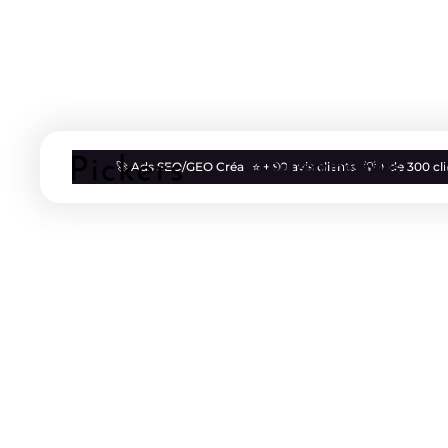
Qui sommes nous
🚀 Ads SEO/GEO Créa
⭐ + 90 avis clients
💡 + de 300 c
Blog
Vie d'agence