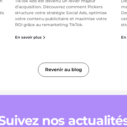
on
TikTok Ads est devenu un levier majeur
Dé
d’acquisition. Découvrez comment Pickers
ma
és
structure votre stratégie Social Ads, optimise
De
votre contenu publicitaire et maximise votre
ce
ROI grâce au remarketing TikTok.
str
En savoir plus
En 
Revenir au blog
Suivez nos actualité