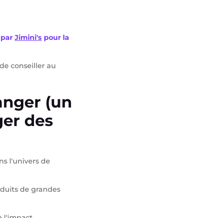
 par
Jimini's
pour la
de conseiller au
hanger (un
ger des
s l'univers de
oduits de grandes
e l'impact