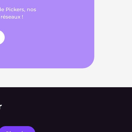
de Pickers, nos
 réseaux !
r