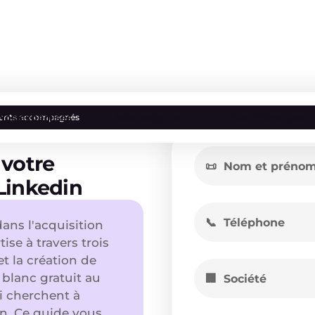
Nos expertises
Nos secteurs
Nos références
lients accompagnés
 votre
Linkedin
ans l'acquisition
ise à travers trois
et la création de
 blanc gratuit au
i cherchent à
dIn. Ce guide vous