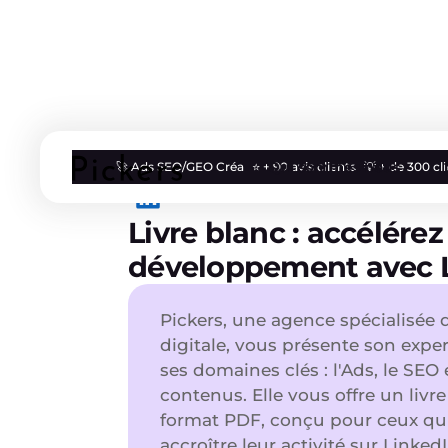
Qui sommes nous
🚀 Ads SEO/GEO Créa
⭐ + 90 avis clients
💡 + de 300 c
Livre blanc : accélérez
développement avec 
Pickers, une agence spécialisée d
digitale, vous présente son expert
ses domaines clés : l'Ads, le SEO 
contenus. Elle vous offre un livre
format PDF, conçu pour ceux qu
accroître leur activité sur Linke