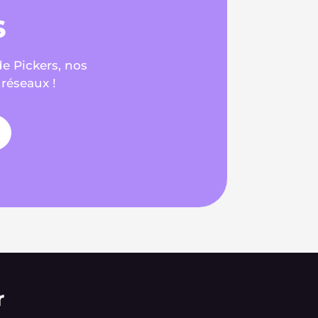
s
de Pickers, nos
 réseaux !
r