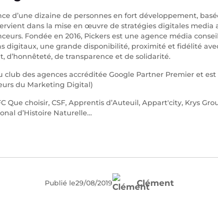
ce d’une dizaine de personnes en fort développement, basée
ntervient dans la mise en œuvre de stratégies digitales media
eurs. Fondée en 2016, Pickers est une agence média conseil 
digitaux, une grande disponibilité, proximité et fidélité avec
 d’honnêteté, de transparence et de solidarité.
 du club des agences accréditée Google Partner Premier et e
teurs du Marketing Digital)
FC Que choisir, CSF, Apprentis d’Auteuil, Appart'city, Krys Gr
nal d’Histoire Naturelle…
Clément
Publié le
29
/
08
/
2019