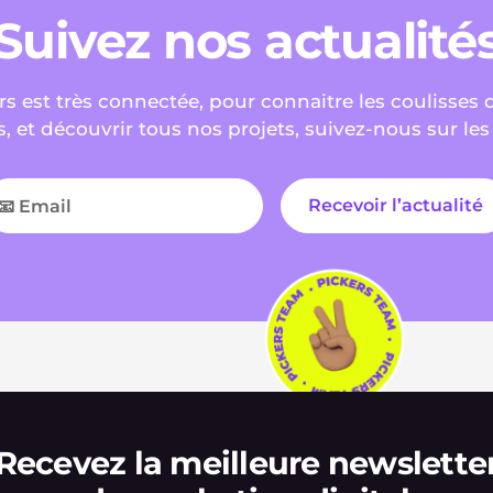
Suivez nos actualité
s est très connectée, pour connaitre les coulisses 
s, et découvrir tous nos projets, suivez-nous sur les
Recevez la meilleure newslette