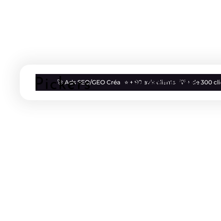
Qui sommes nous
🚀 Ads SEO/GEO Créa
⭐ + 90 avis clients
💡 + de 300 c
Blog
Marketing Digital