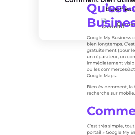
Qu’est-
Business
Busines
Cléme
Google My Business c’e
bien longtemps. C’est-
gratuitement (pour le
un réparateur, un con
immédiatement visible 
ou les commerces/acti
Google Maps.
Bien évidemment, la f
recherche sur mobile.
Comment
C’est très simple, tou
portail » Google My B