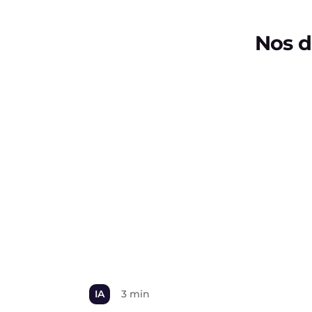
Nos d
IA
3 min