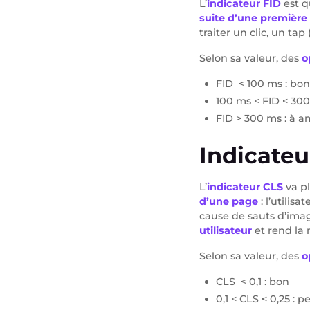
L’
indicateur FID
est q
suite d’une première 
traiter un clic, un tap
Selon sa valeur, des
o
FID < 100 ms : bon
100 ms < FID < 300
FID > 300 ms : à a
Indicateur
L’
indicateur CLS
va p
d’une page
: l’utilis
cause de sauts d’ima
utilisateur
et rend la
Selon sa valeur, des
o
CLS < 0,1 : bon
0,1 < CLS < 0,25 : 