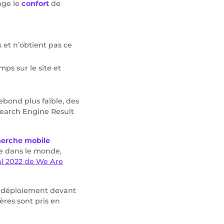
age le
confort
de
s et n’obtient pas ce
mps sur le site et
rebond plus faible, des
earch Engine Result
herche mobile
le dans le monde,
al 2022 de We Are
e déploiement devant
ères sont pris en