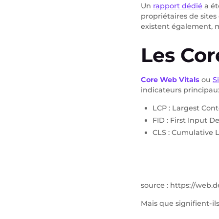
Un
rapport dédié
a ét
propriétaires de site
existent également, m
Les Cor
Core Web Vitals
ou
S
indicateurs principa
LCP : Largest Cont
FID : First Input D
CLS : Cumulative L
source : https://web.
Mais que signifient-i