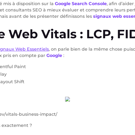
é mis à disposition sur la
Google Search Console
, afin d’aide
s et consultants SEO à mieux évaluer et comprendre leurs per
ais avant de les présenter définissons les
signaux web essen
e Web Vitals : LCP, FI
ignaux Web Essentiels
, on parle bien de la même chose puis
ux pris en compte par
Google
:
entful Paint
elay
ayout Shift
dev/vitals-business-impact/
ls exactement ?