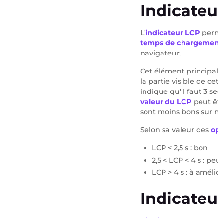
Indicate
L’
indicateur LCP
perm
temps de chargement 
navigateur.
Cet élément principa
la partie visible de 
indique qu’il faut 3 s
valeur du LCP
peut ê
sont moins bons sur 
Selon sa valeur des
op
LCP < 2,5 s : bon
2,5 < LCP < 4 s : p
LCP > 4 s : à améli
Indicateur