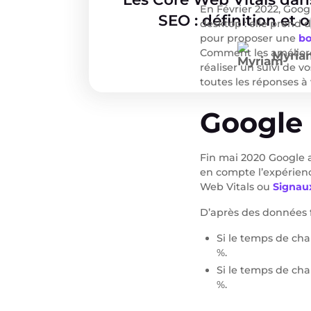
En Février 2022, Goo
SEO : définition et 
desktop : elle prend d
pour proposer une
bo
Comment les améliore
Myria
réaliser un suivi de 
toutes les réponses à 
Google
Fin mai 2020 Google a
en compte l’expérienc
Web Vitals ou
Signau
D’après des données f
Si le temps de ch
%.
Si le temps de ch
%.