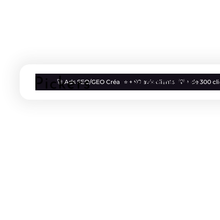
Qui sommes nous
🚀 Ads SEO/GEO Créa
⭐ + 90 avis clients
💡 + de 300 c
Blog
SEO