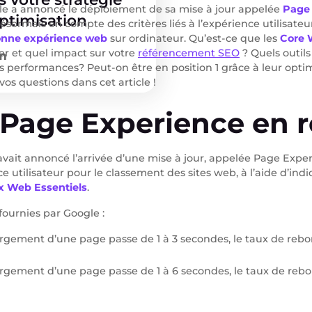
gle a annoncé le déploiement de sa mise à jour appelée
Page
optimisation
ésormais en compte des critères liés à l’expérience utilisateur
nne expérience web
sur ordinateur. Qu’est-ce que les
Core W
r et quel impact sur votre
référencement SEO
? Quels outils
m
vos performances? Peut-on être en position 1 grâce à leur opt
vos questions dans cet article !
 Page Experience en 
vait annoncé l’arrivée d’une mise à jour, appelée Page Exper
e utilisateur pour le classement des sites web, à l’aide d’ind
x Web Essentiels
.
ournies par Google :
argement d’une page passe de 1 à 3 secondes, le taux de re
argement d’une page passe de 1 à 6 secondes, le taux de re