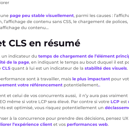
iorer
e une
page peu stable visuellement
, parmi les causes : l’affi
, l’affichage de contenu sans CSS, le chargement de polices
l’affichage du contenu…
et CLS en résumé
 un indicateur du
temps de chargement de l’élément princip
vité de la page
, en indiquant le temps au bout duquel il est po
e
CLS
quant à lui est un indicateur de la
stabilité des visuels
.
performance sont à travailler, mais
le plus impactant
pour votr
ivement votre référencement
potentiellement
.
.
 lent et celui de vos concurrents aussi, il n’y aura pas vraim
EO même si votre LCP sera élevé. Par contre si votre
LCP
est
nts est optimisé, vous risquez potentiellement un
déclassem
nser à la concurrence pour prendre des décisions, pensez UX
iorer l’expérience client
et vos
performances web
.