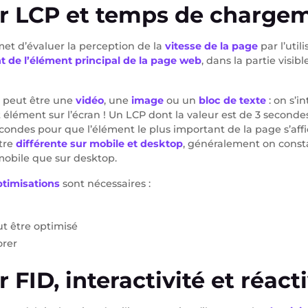
ur LCP et temps de charge
et d’évaluer la perception de la
vitesse de la page
par l’util
de l’élément principal de la page web
, dans la partie visib
l peut être une
vidéo
, une
image
ou un
bloc de texte
: on s’
cet élément sur l’écran ! Un LCP dont la valeur est de 3 seco
econdes pour que l’élément le plus important de la page s’affi
tre
différente sur mobile et desktop
, généralement on consta
mobile que sur desktop.
timisations
sont nécessaires :
eut être optimisé
orer
 FID, interactivité et réacti