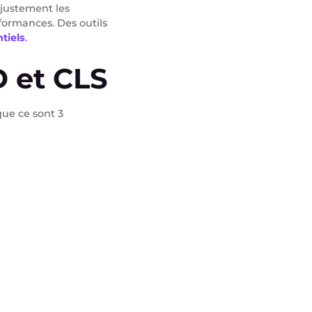
r justement les
formances. Des outils
tiels
.
D et CLS
que ce sont 3