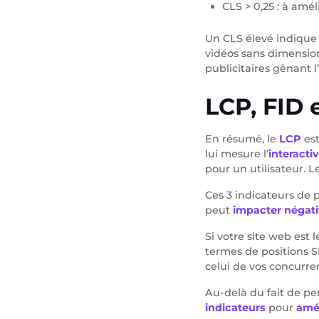
CLS > 0,25 : à amél
Un CLS élevé indiqu
vidéos sans dimension
publicitaires gênant 
LCP, FID 
En résumé, le
LCP
est
lui mesure l’
interacti
pour un utilisateur. L
Ces 3 indicateurs de 
peut
impacter négat
Si votre site web est
termes de positions S
celui de vos concurre
Au-delà du fait de pe
indicateurs
pour
amél