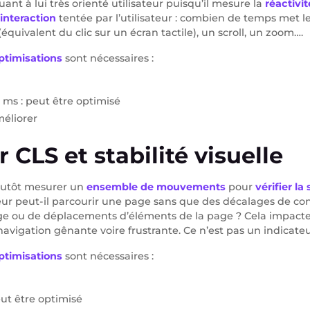
uant à lui très orienté utilisateur puisqu’il mesure la
réactivi
interaction
tentée par l’utilisateur : combien de temps met l
 (équivalent du clic sur un écran tactile), un scroll, un zoom….
ptimisations
sont nécessaires :
 ms : peut être optimisé
méliorer
 CLS et stabilité visuelle
lutôt mesurer un
ensemble de mouvements
pour
vérifier la 
ateur peut-il parcourir une page sans que des décalages de c
ge ou de déplacements d’éléments de la page ? Cela impacte 
 navigation gênante voire frustrante. Ce n’est pas un indicate
ptimisations
sont nécessaires :
peut être optimisé