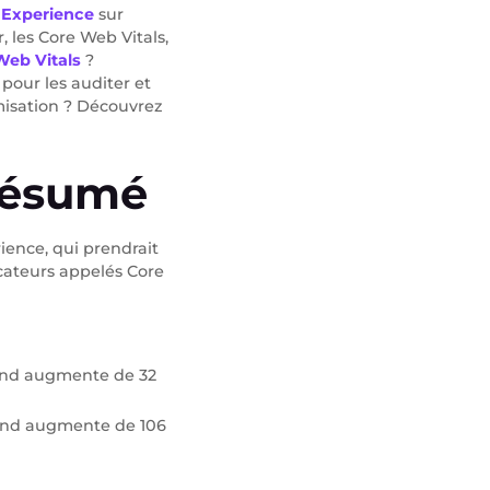
 Experience
sur
, les Core Web Vitals,
eb Vitals
?
 pour les auditer et
imisation ? Découvrez
résumé
ience, qui prendrait
icateurs appelés Core
bond augmente de 32
bond augmente de 106