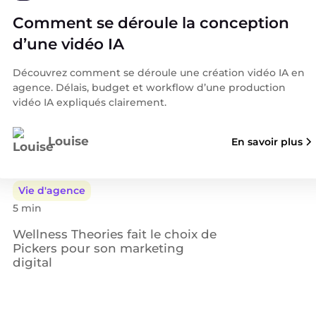
TikTok Ads en 2026 le levier
Comment se déroule la conception
encore sous exploité de votre plan
média
d’une vidéo IA
Découvrez comment se déroule une création vidéo IA en
IA
agence. Délais, budget et workflow d’une production
3 min
vidéo IA expliqués clairement.
La transformation IA marketing
pour anticiper le changement de
Louise
En savoir plus
2026
Vie d'agence
5 min
Wellness Theories fait le choix de
Pickers pour son marketing
digital