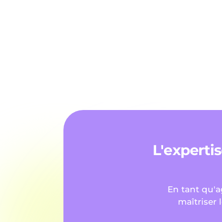
L'expertis
En tant qu'a
maîtriser 