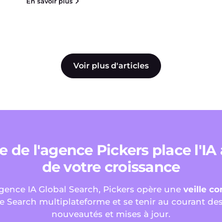
En savoir plus
Voir plus d'articles
e de l'agence Pickers place l'IA
de votre croissance
gence IA Global Search, Pickers opère une
veille c
le Search multiplateforme et se tenir au courant de
nouveautés et mises à jour.