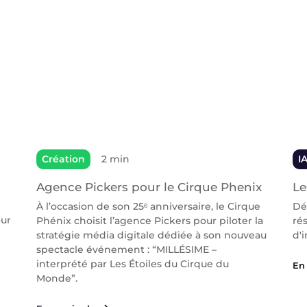
Création
2 min
I
Agence Pickers pour le Cirque Phenix
Le
À l’occasion de son 25ᵉ anniversaire, le Cirque
Dé
our
Phénix choisit l’agence Pickers pour piloter la
ré
stratégie média digitale dédiée à son nouveau
d'i
spectacle événement : “MILLÉSIME –
interprété par Les Étoiles du Cirque du
En 
Monde”.