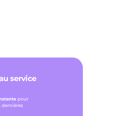
 au service
onstante
pour
s dernières