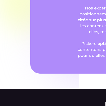
Nos exper
positionnem
citée sur pl
les contenus
clics, m
Pickers
opt
contentons pl
pour qu'elles