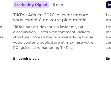
Marketing Digital
5 min
I
TikTok Ads en 2026 le levier encore
La
sous exploité de votre plan média
an
on
TikTok Ads est devenu un levier majeur
Dé
d’acquisition. Découvrez comment Pickers
ma
és
structure votre stratégie Social Ads, optimise
De
votre contenu publicitaire et maximise votre
ce
ROI grâce au remarketing TikTok.
str
En savoir plus
En 