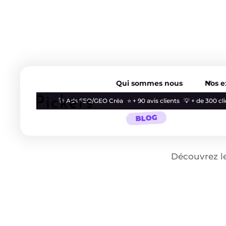
Qui sommes nous
Nos e
🚀 Ads SEO/GEO Créa
⭐ + 90 avis clients
💡 + de 300 c
BLOG
Découvrez le