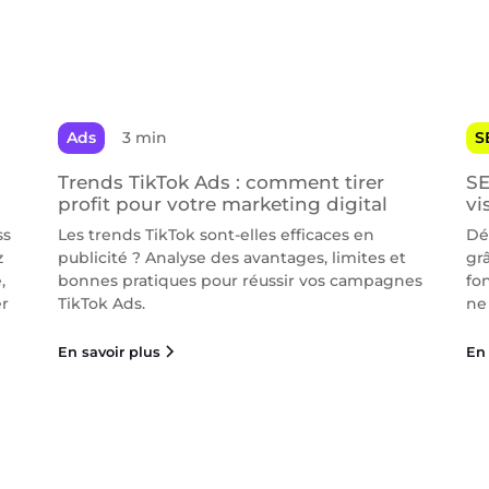
Ads
3 min
S
Trends TikTok Ads : comment tirer
SE
profit pour votre marketing digital
vi
ss
Les trends TikTok sont-elles efficaces en
Dé
z
publicité ? Analyse des avantages, limites et
gr
,
bonnes pratiques pour réussir vos campagnes
fo
er
TikTok Ads.
ne 
En savoir plus
En 