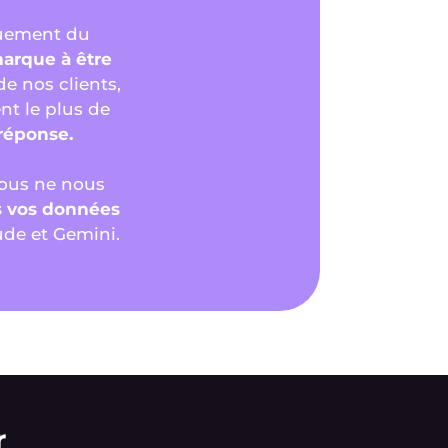
quement du
arque à être
e nos clients,
nt le plus de
 réponse.
us ne nous
s vos données
ude et Gemini.
r