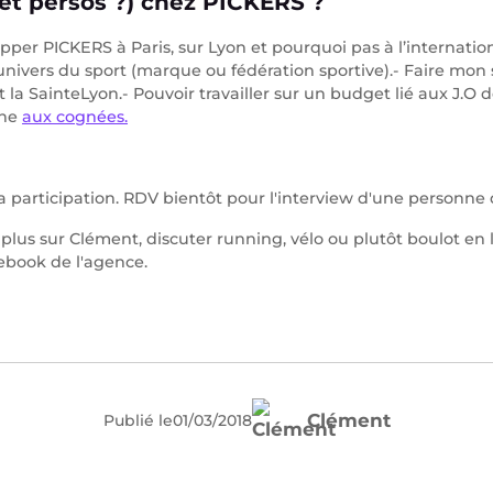
(et persos ?) chez PICKERS ?
pper PICKERS à Paris, sur Lyon et pourquoi pas à l’internatio
’univers du sport (marque ou fédération sportive).- Faire mo
et la SainteLyon.- Pouvoir travailler sur un budget lié aux J.O 
che
aux cognées.
 participation. RDV bientôt pour l'interview d'une personne 
 plus sur Clément, discuter running, vélo ou plutôt boulot en
ebook de l'agence.
Clément
Publié le
01
/
03
/
2018