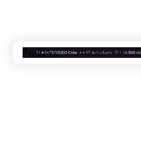
Qui sommes nous
🚀 Ads SEO/GEO Créa
⭐ + 90 avis clients
💡 + de 300 c
Blog
Vie d'agence