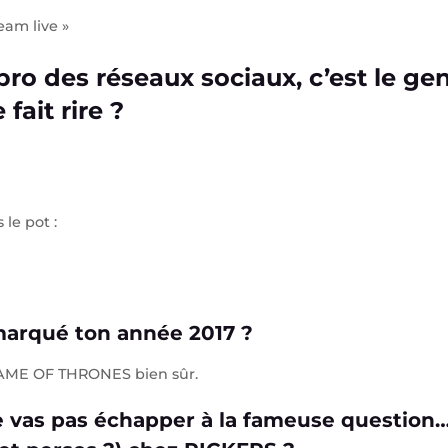
eam live »
pro des réseaux sociaux, c’est le ge
fait rire ?
 le pot :
 marqué ton année 2017 ?
AME OF THRONES bien sûr.
e vas pas échapper à la fameuse question…