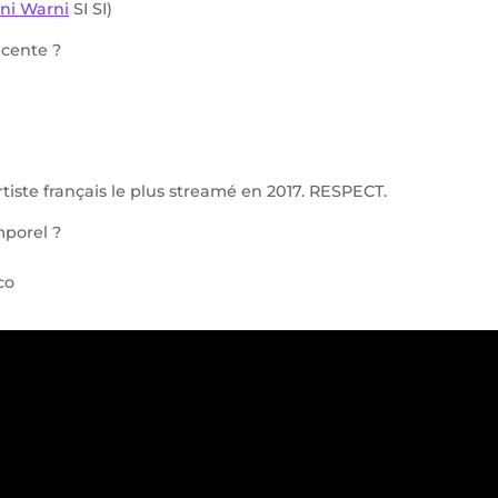
ni Warni
SI SI)
cente ?
tiste français le plus streamé en 2017. RESPECT.
mporel ?
co