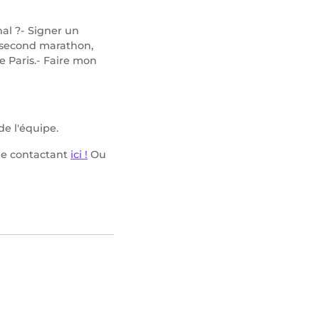
nal ?- Signer un
n second marathon,
de Paris.- Faire mon
de l'équipe.
 le contactant
ici !
Ou