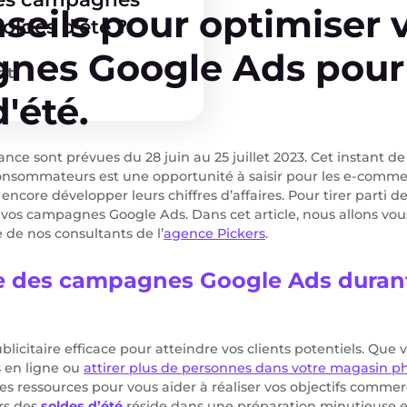
seils pour optimiser 
oldes d’été ?
nes Google Ads pour 
nt
'été.
rance sont prévues du 28 juin au 25 juillet 2023. Cet instant
consommateurs est une opportunité à saisir pour les e-comm
encore développer leurs chiffres d’affaires. Pour tirer parti de 
r vos campagnes Google Ads. Dans cet article, nous allons v
e de nos consultants de l’
agence Pickers
.
e des campagnes Google Ads durant
blicitaire efficace pour atteindre vos clients potentiels. Que 
 en ligne ou
attirer plus de personnes dans votre magasin p
 ressources pour vous aider à réaliser vos objectifs commer
ors des
soldes d’été
réside dans une préparation minutieuse e