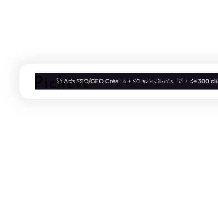
Qui sommes nous
🚀 Ads SEO/GEO Créa
⭐ + 90 avis clients
💡 + de 300 c
Blog
Ads