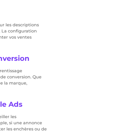
r les descriptions
. La configuration
ter vos ventes
nversion
prentissage
 de conversion. Que
de la marque,
le Ads
iller les
ple, si une annonce
ster les enchères ou de