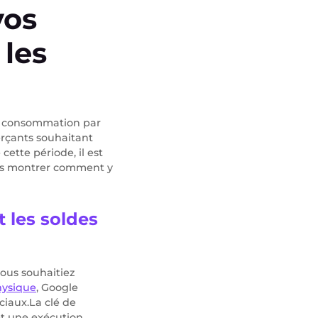
vos
les
 de consommation par
erçants souhaitant
cette période, il est
ous montrer comment y
 les soldes
vous souhaitiez
hysique
, Google
ciaux.La clé de
t une exécution