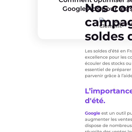
Nos con
Google Ads pour les s
campag
Cléme
soldes d
Les soldes d’été en F
excellence pour les 
écouler des stocks ou 
essentiel de prépare
parvenir grâce à l’aid
L’importanc
d'été.
Google
est un outil pu
augmenter les ventes
dispose de nombreuses
réussite des ventes l