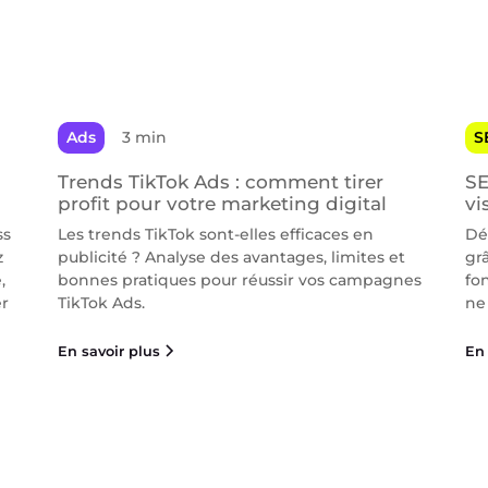
Ads
3 min
S
Trends TikTok Ads : comment tirer
SE
profit pour votre marketing digital
vi
ss
Les trends TikTok sont-elles efficaces en
Dé
z
publicité ? Analyse des avantages, limites et
gr
,
bonnes pratiques pour réussir vos campagnes
fo
er
TikTok Ads.
ne 
En savoir plus
En 