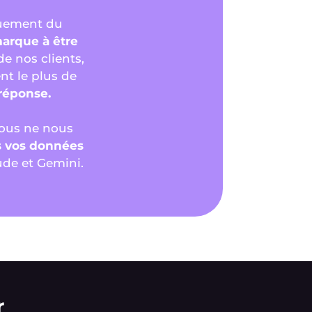
quement du
arque à être
e nos clients,
nt le plus de
 réponse.
us ne nous
s vos données
ude et Gemini.
r