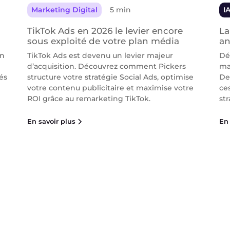
Marketing Digital
5 min
I
TikTok Ads en 2026 le levier encore
La
sous exploité de votre plan média
an
on
TikTok Ads est devenu un levier majeur
Dé
d’acquisition. Découvrez comment Pickers
ma
és
structure votre stratégie Social Ads, optimise
De
votre contenu publicitaire et maximise votre
ce
ROI grâce au remarketing TikTok.
str
En savoir plus
En 