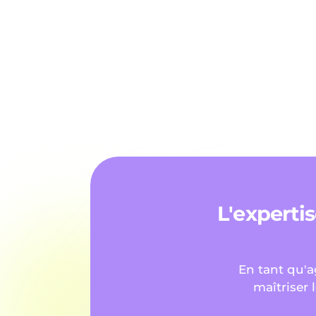
L'expertis
En tant qu'a
maîtriser 