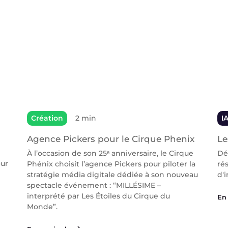
Création
2 min
I
Agence Pickers pour le Cirque Phenix
Le
À l’occasion de son 25ᵉ anniversaire, le Cirque
Dé
our
Phénix choisit l’agence Pickers pour piloter la
ré
stratégie média digitale dédiée à son nouveau
d'i
spectacle événement : “MILLÉSIME –
interprété par Les Étoiles du Cirque du
En 
Monde”.