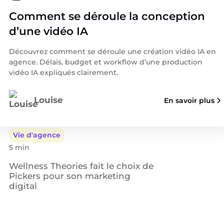
TikTok Ads en 2026 le levier
Comment se déroule la conception
encore sous exploité de votre plan
média
d’une vidéo IA
Découvrez comment se déroule une création vidéo IA en
IA
agence. Délais, budget et workflow d’une production
3 min
vidéo IA expliqués clairement.
La transformation IA marketing
pour anticiper le changement de
Louise
En savoir plus
2026
Vie d'agence
5 min
Wellness Theories fait le choix de
Pickers pour son marketing
digital