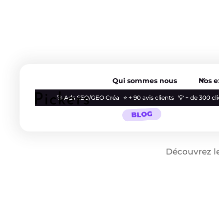
Qui sommes nous
Nos e
🚀 Ads SEO/GEO Créa
⭐ + 90 avis clients
💡 + de 300 c
BLOG
Découvrez le