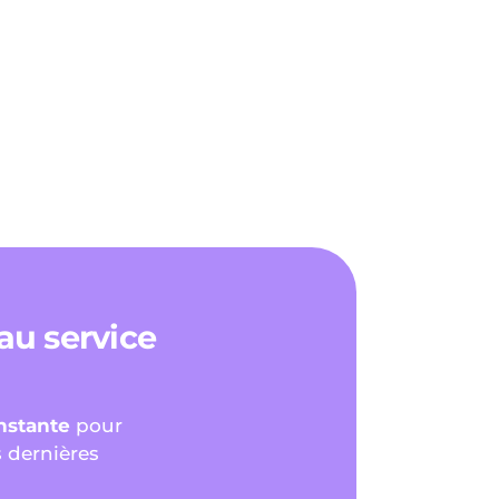
 au service
onstante
pour
s dernières