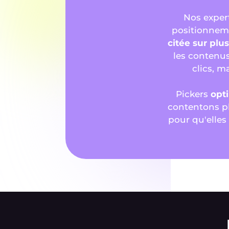
Nos exper
positionnem
citée sur pl
les contenus
clics, m
Pickers
opt
contentons pl
pour qu'elles