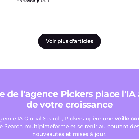
En savoir plus
Voir plus d'articles
e de l'agence Pickers place l'IA
de votre croissance
gence IA Global Search, Pickers opère une
veille c
le Search multiplateforme et se tenir au courant de
nouveautés et mises à jour.