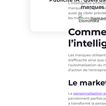
L'intelligence artifici
marques 
marques. Aujourd'hui,
aussi de cibler préci
les marques tirent pa
Domini
Commen
l’intell
Les marques utilisant
d'efficacité ainsi que
l'automatisation du 
d'action de l'entrepris
Le market
La
personnalisation 
parviennent parfois p
a transformé la pers