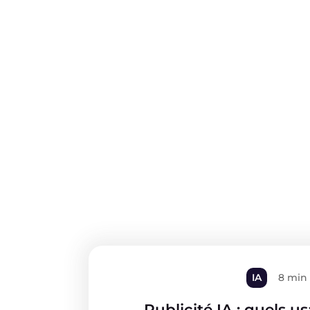
IA
8 min
Publicité IA : quels u