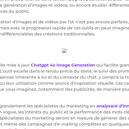
la génération d’images et vidéos, ou encore étudier différen
nces du public.
ération d’images et de vidéos par l’IA n’est pas encore parfait
mais avec la progression rapide de ces outils on peut imagine
différenciables des créations traditionnelles.
le mise à jour
Chatgpt 4o Image Generation
qui facilite gr
’outil excelle dans le rendu précis du texte, le suivi des prom
sances inhérente à 4o et du contexte du chat, y compris la t
 leur utilisation comme source d'inspiration visuelle. Ces cap
ue vous imaginez, notamment des publicités, de manière plus
t grandement les spécialistes du marketing en
analysant d'i
en vogue, les intérêts du public et la performance des mots clés
es spécialistes du marketing seront en mesure de générer des a
 et même des campagnes d'e-mailing complètes en quelques 