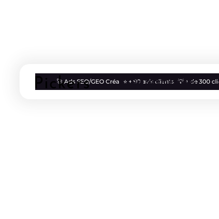
Qui sommes nous
🚀 Ads SEO/GEO Créa
⭐ + 90 avis clients
💡 + de 300 c
Blog
IA