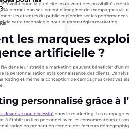
elle révolutionne la publicité en ouvrant des possibilités créat
?
 l'IA permet non seulement d'imaginer des campagnes visuell
sément les attentes du public et d'optimiser les performanc
rti de cette technologie pour leurs stratégies marketing.
ka
t les marques exploi
igence artificielle ?
 l’IA dans leur stratégie marketing peuvent bénéficier d’un m
 de la personnalisation et la connaissance des clients. L'analyse
marketing et même la conception de campagnes créatives él
e.
ing personnalisé grâce à l
est devenue une nécessité
dans le marketing. Les campagnes
as à établir un lien personnel avec les consommateurs et son
onnalisation en prenant en compte des facteurs démographiq