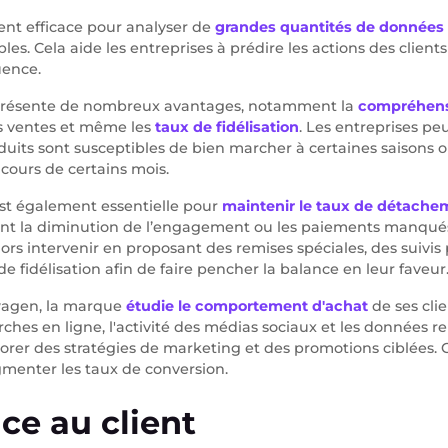
ment efficace pour analyser de
grandes quantités de données
les. Cela aide les entreprises à prédire les actions des clients
uence.
 présente de nombreux avantages, notamment la
compréhens
des ventes et même les
taux de fidélisation
. Les entreprises pe
uits sont susceptibles de bien marcher à certaines saisons o
 cours de certains mois.
est également essentielle pour
maintenir le taux de détachem
ant la diminution de l’engagement ou les paiements manqués.
rs intervenir en proposant des remises spéciales, des suivis
de fidélisation afin de faire pencher la balance en leur faveur
wagen, la marque
étudie le comportement d'achat
de ses cli
rches en ligne, l'activité des médias sociaux et les données r
borer des stratégies de marketing et des promotions ciblées. C
ugmenter les taux de conversion.
nce au client