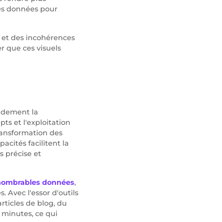
tes données pour
e, et des incohérences
r que ces visuels
andement la
pts et l'exploitation
ransformation des
acités facilitent la
 précise et
nnombrables données
,
. Avec l'essor d'outils
rticles de blog, du
minutes, ce qui