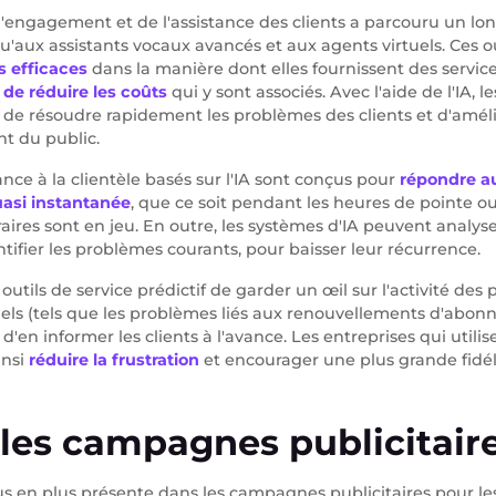
 l'engagement et de l'assistance des clients a parcouru un lo
u'aux assistants vocaux avancés et aux agents virtuels. Ces 
s efficaces
dans la manière dont elles fournissent des service
,
de réduire les coûts
qui y sont associés. Avec l'aide de l'IA, 
de résoudre rapidement les problèmes des clients et d'amél
t du public.
nce à la clientèle basés sur l'IA sont conçus pour
répondre a
uasi instantanée
, que ce soit pendant les heures de pointe 
aires sont en jeu. En outre, les systèmes d'IA peuvent analyse
entifier les problèmes courants, pour baisser leur récurrence.
outils de service prédictif de garder un œil sur l'activité des 
iels (tels que les problèmes liés aux renouvellements d'abo
d'en informer les clients à l'avance. Les entreprises qui utilise
insi
réduire la frustration
et encourager une plus grande fidéli
 les campagnes publicitair
lus en plus présente dans les campagnes publicitaires pour le