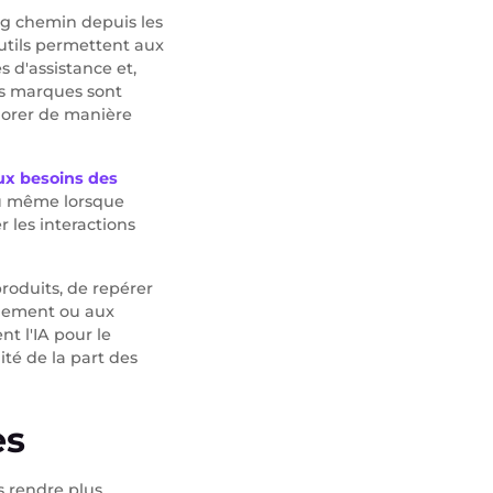
ng chemin depuis les
outils permettent aux
s d'assistance et,
les marques sont
iorer de manière
ux besoins des
ou même lorsque
r les interactions
produits, de repérer
nnement ou aux
nt l'IA pour le
té de la part des
es
s rendre plus