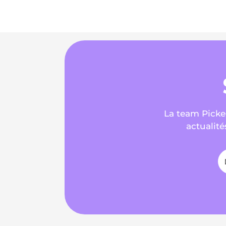
La team Picker
actualité