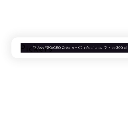
Qui sommes nous
🚀 Ads SEO/GEO Créa
⭐ + 90 avis clients
💡 + de 300 c
Blog
Vie d'agence