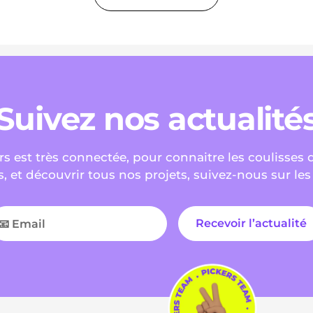
Suivez nos actualité
s est très connectée, pour connaitre les coulisses 
s, et découvrir tous nos projets, suivez-nous sur les