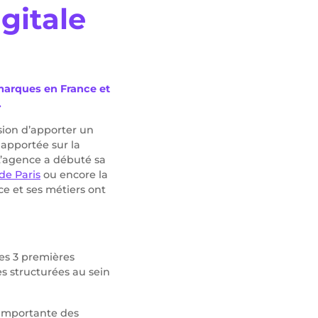
gitale
marques en France et
.
sion d’apporter un
 apportée sur la
L’agence a débuté sa
de Paris
ou encore la
e et ses métiers ont
les 3 premières
s structurées au sein
e importante des