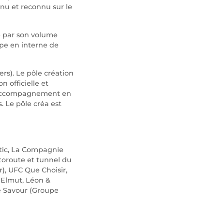
nu et reconnu sur le
ce par son volume
ipe en interne de
rs). Le pôle création
n officielle et
un accompagnement en
. Le pôle créa est
antic, La Compagnie
toroute et tunnel du
), UFC Que Choisir,
, Elmut, Léon &
e Savour (Groupe