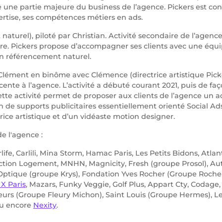
 une partie majeure du business de l’agence. Pickers est con
rtise, ses compétences métiers en ads.
naturel), piloté par Christian. Activité secondaire de l’agen
toire. Pickers propose d’accompagner ses clients avec une équ
en référencement naturel.
r Clément en binôme avec Clémence (directrice artistique Picke
récente à l’agence. L’activité a débuté courant 2021, puis de faço
Cette activité permet de proposer aux clients de l’agence 
n de supports publicitaires essentiellement orienté Social Ads
ice artistique et d’un vidéaste motion designer.
e l'agence :
life, Carlili, Mina Storm, Hamac Paris, Les Petits Bidons, Atl
Action Logement, MNHN, Magnicity, Fresh (groupe Prosol), Au
Optique (groupe Krys), Fondation Yves Rocher (Groupe Rocher
 X Paris
, Mazars, Funky Veggie, Golf Plus, Appart Cty, Codage
urs (Groupe Fleury Michon), Saint Louis (Groupe Hermes), L
ou encore
Nexity
.