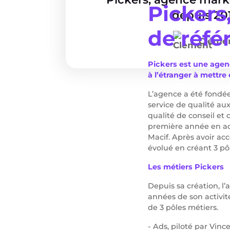
Pickers
depuis 20
de réfé
Cléme
Pickers est une agen
à l’étranger à mettre
L’agence a été fondée
service de qualité au
qualité de conseil et
première année en ac
Macif. Après avoir ac
évolué en créant 3 pôl
Les métiers Pickers
Depuis sa création, l
années de son activit
de 3 pôles métiers.
- Ads, piloté par Vinc