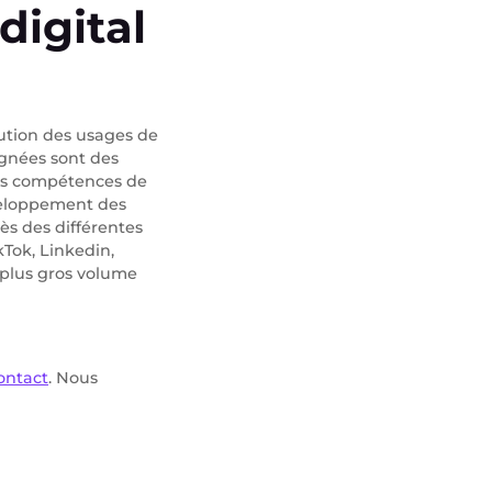
digital
lution des usages de
gnées sont des
des compétences de
veloppement des
ès des différentes
Tok, Linkedin,
e plus gros volume
ontact
. Nous