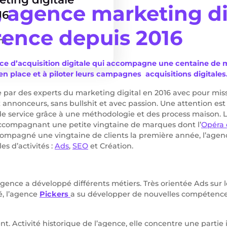
, agence marketing di
16
rence depuis 2016
nt
ce d’acquisition digitale qui accompagne une centaine de 
 en place et à piloter leurs campagnes acquisitions digitales
 par des experts du marketing digital en 2016 avec pour mis
x annonceurs, sans bullshit et avec passion. Une attention est
 de service grâce à une méthodologie et des process maison. 
compagnant une petite vingtaine de marques dont l’
Opéra 
compagné une vingtaine de clients la première année, l’agenc
es d’activités :
Ads
,
SEO
et Création.
’agence a développé différents métiers. Très orientée Ads sur 
é, l’agence
Pickers
a su développer de nouvelles compétence
ent. Activité historique de l’agence, elle concentre une parti