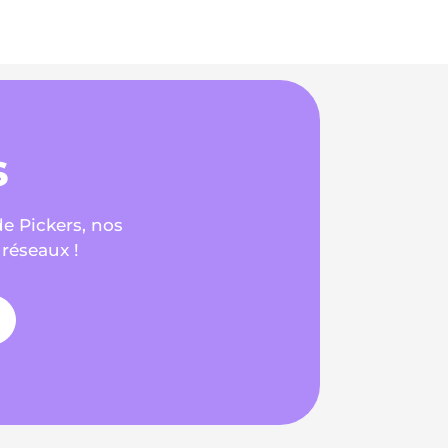
s
de Pickers, nos
 réseaux !