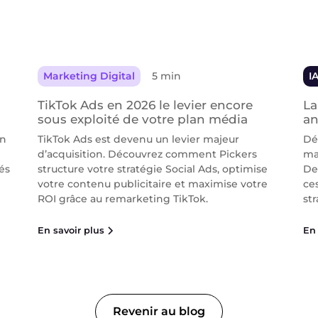
Marketing Digital
5 min
I
TikTok Ads en 2026 le levier encore
La
sous exploité de votre plan média
an
on
TikTok Ads est devenu un levier majeur
Dé
d’acquisition. Découvrez comment Pickers
ma
és
structure votre stratégie Social Ads, optimise
De
votre contenu publicitaire et maximise votre
ce
ROI grâce au remarketing TikTok.
str
En savoir plus
En 
Revenir au blog