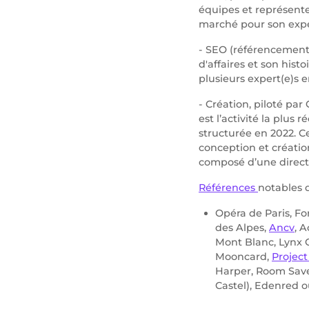
équipes et représente
marché pour son expe
- SEO (référencement 
d'affaires et son his
plusieurs expert(e)s 
- Création, piloté pa
est l’activité la plus 
structurée en 2022. 
conception et créatio
composé d’une directr
Références
notables d
Opéra de Paris, For
des Alpes,
Ancv
, 
Mont Blanc, Lynx 
Mooncard,
Project
Harper, Room Save
Castel), Edenred 