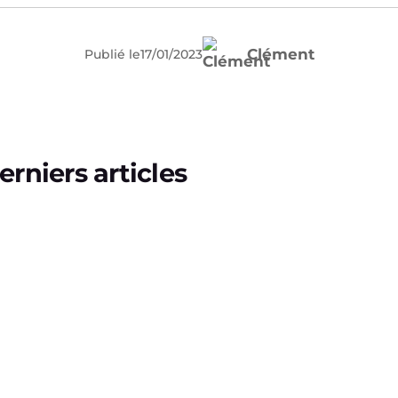
Clément
Publié le
17
/
01
/
2023
erniers articles